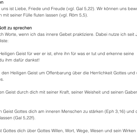
en
 uns ist Liebe, Friede und Freude (vgl. Gal 5,22). Wir können uns bew
mit seiner Fülle fluten lassen (vgl. Röm 5,5).
 Gott zu sprechen
ch Worte, wenn ich das innere Gebet praktiziere. Dabei nutze ich seit 
iste:
iligen Geist für wer er ist, ehre ihn für was er tut und erkenne seine 
du ihm dafür dankst!
te den Heiligen Geist um Offenbarung über die Herrlichkeit Gottes und 
s.
igen Geist durch dich mit seiner Kraft, seiner Weisheit und seinen Gabe
en Geist Gottes dich am inneren Menschen zu stärken (Eph 3,16) und d
assen (Gal 5,22f).
st Gottes dich über Gottes Willen, Wort, Wege, Wesen und sein Wirken 