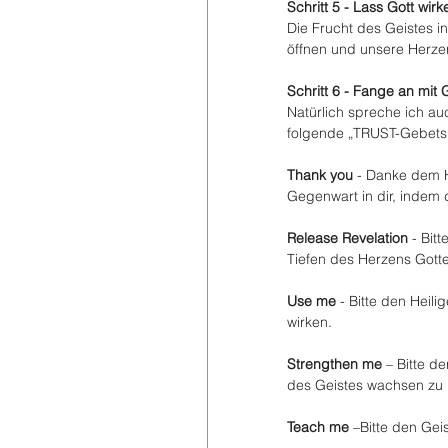
Schritt 5 - Lass Gott wirk
Die Frucht des Geistes in
öffnen und unsere Herzen 
Schritt 6 - Fange an mit
Natürlich spreche ich au
folgende „TRUST-Gebetsl
Thank you
 - Danke dem He
Gegenwart in dir, indem 
Release Revelation
 - Bit
Tiefen des Herzens Gotte
Use me
 - Bitte den Heil
wirken.
Strengthen me
 – Bitte d
des Geistes wachsen zu l
Teach me
 –Bitte den Gei