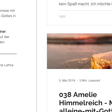
kein Spaß macht. Ich möchte 
Aufzählen: 1. Gebet macht kei
nisse mit 
 Gottes in 
iner 
auf der 
len 
ahe Lehre 
5. Mai 2019
5 Min. Lesezeit
038 Amelie
Himmelreich - 
alleine-mit-Got