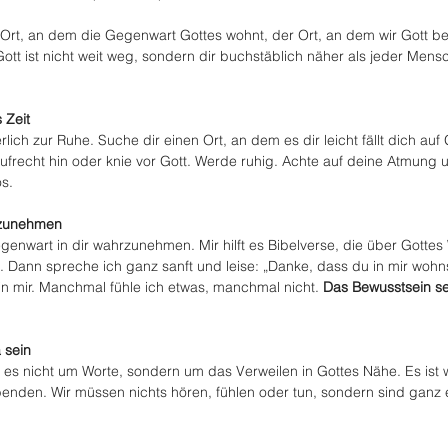
 Ort, an dem die Gegenwart Gottes wohnt, der Ort, an dem wir Gott 
Gott ist nicht weit weg, sondern dir buchstäblich näher als jeder Mensc
 Zeit
ich zur Ruhe. Suche dir einen Ort, an dem es dir leicht fällt dich auf 
aufrecht hin oder knie vor Gott. Werde ruhig. Achte auf deine Atmung u
os.
rzunehmen
enwart in dir wahrzunehmen. Mir hilft es Bibelverse, die über Gotte
. Dann spreche ich ganz sanft und leise: „Danke, dass du in mir wohns
 in mir. Manchmal fühle ich etwas, manchmal nicht. 
Das Bewusstsein se
a sein
es nicht um Worte, sondern um das Verweilen in Gottes Nähe. Es ist w
nden. Wir müssen nichts hören, fühlen oder tun, sondern sind ganz 