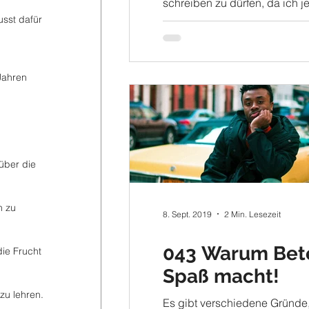
schreiben zu dürfen, da ich jet
halbes Jahr keinen Blog mehr 
usst dafür 
habe. Heute...
Jahren 
über die 
n zu 
8. Sept. 2019
2 Min. Lesezeit
043 Warum Bet
ie Frucht 
Spaß macht!
zu lehren.
Es gibt verschiedene Gründe