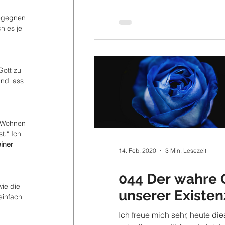
Besonders meine...
begegnen 
h es je 
Gott zu 
nd lass 
s Wohnen 
t.“ Ich 
iner 
14. Feb. 2020
3 Min. Lesezeit
044 Der wahre 
ie die 
unserer Existen
einfach 
Ich freue mich sehr, heute di