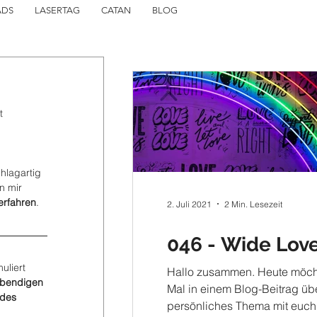
ADS
LASERTAG
CATAN
BLOG
t 
hlagartig 
n mir 
erfahren
. 
2. Juli 2021
2 Min. Lesezeit
046 - Wide Love
uliert 
Hallo zusammen. Heute möcht
ebendigen 
Mal in einem Blog-Beitrag übe
des 
persönliches Thema mit euch