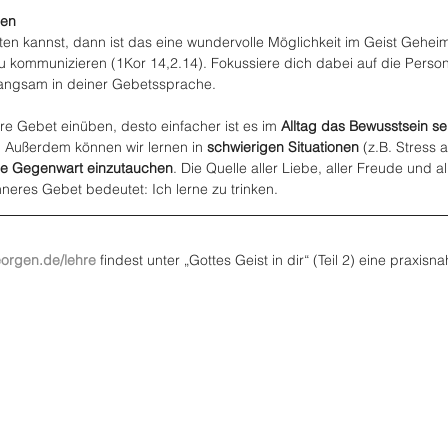
hen
n kannst, dann ist das eine wundervolle Möglichkeit im Geist Geheim
zu kommunizieren (1Kor 14,2.14). Fokussiere dich dabei auf die Person
d langsam in deiner Gebetssprache.
ere Gebet einüben, desto einfacher ist es im 
Alltag das Bewusstsein se
. Außerdem können wir lernen in 
schwierigen Situationen
 (z.B. Stress 
ine Gegenwart einzutauchen
. Die Quelle aller Liebe, aller Freude und al
nneres Gebet bedeutet: Ich lerne zu trinken.
eorgen.de/lehre
 findest unter „Gottes Geist in dir“ (Teil 2) eine praxisn