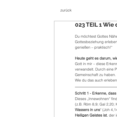
zurück
023 TEIL 1 Wie 
Du möchtest Gottes Nähe e
Gottesbeziehung erleben
genießen – praktisch!“
Heute geht es darum, wie
Gott in mir – diese Erke
verwandelt. Durch eine P
Gemeinschaft zu haben. A
Wie du das auch erleben 
Schritt 1 - Erkenne, dass
Dieses „Innewohnen“ find
(z.B. Röm 8,9; Gal 2,20; 
Wassers in uns
“ (Joh 4,1
Heiligen Geistes ist
, der 