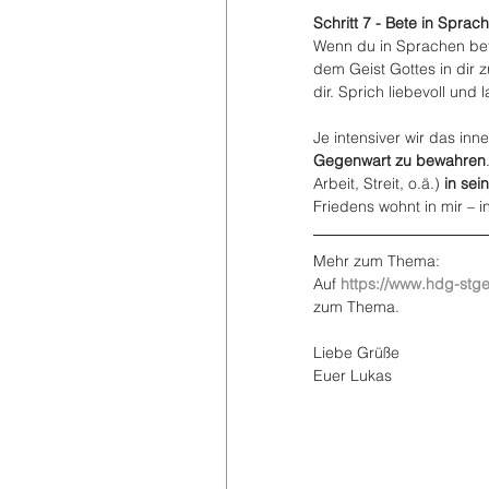
Schritt 7 - Bete in Sprac
Wenn du in Sprachen bete
dem Geist Gottes in dir 
dir. Sprich liebevoll un
Je intensiver wir das inn
Gegenwart zu bewahren
Arbeit, Streit, o.ä.) 
in se
Friedens wohnt in mir – i
Mehr zum Thema:
Auf 
https://www.hdg-stg
zum Thema.
Liebe Grüße
Euer Lukas