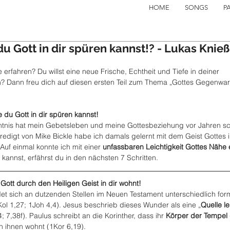
HOME
SONGS
P
du Gott in dir spüren kannst!? - Lukas Knieß
rfahren? Du willst eine neue Frische, Echtheit und Tiefe in deiner 
? Dann freu dich auf diesen ersten Teil zum Thema „Gottes Gegenwar
 du Gott in dir spüren kannst!
nntnis hat mein Gebetsleben und meine Gottesbeziehung vor Jahren sc
redigt von Mike Bickle habe ich damals gelernt mit dem Geist Gottes i
uf einmal konnte ich mit einer 
unfassbaren Leichtigkeit Gottes Nähe 
kannst, erfährst du in den nächsten 7 Schritten.
 Gott durch den Heiligen Geist in dir wohnt!
et sich an dutzenden Stellen im Neuen Testament unterschiedlich form
Kol 1,27; 1Joh 4,4). Jesus beschrieb dieses Wunder als eine „
Quelle l
4; 7,38f). Paulus schreibt an die Korinther, dass ihr 
Körper der Tempel 
in ihnen wohnt (1Kor 6,19).