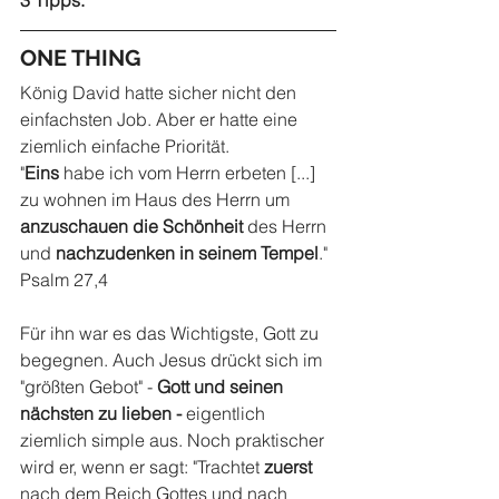
3 Tipps:
ONE THING
König David hatte sicher nicht den 
einfachsten Job. Aber er hatte eine 
ziemlich einfache Priorität. 
"
Eins
 habe ich vom Herrn erbeten [...] 
zu wohnen im Haus des Herrn um 
anzuschauen die Schönheit 
des Herrn 
und 
nachzudenken in seinem Tempel
." 
Psalm 27,4 
Für ihn war es das Wichtigste, Gott zu 
begegnen. Auch Jesus drückt sich im 
"größten Gebot" - 
Gott und seinen 
nächsten zu lieben - 
eigentlich 
ziemlich simple aus. Noch praktischer 
wird er, wenn er sagt: "Trachtet 
zuerst 
nach dem Reich Gottes und nach 