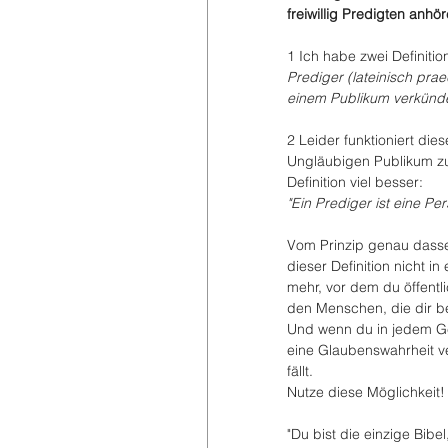
freiwillig Predigten anhö
1 Ich habe zwei Definitio
Prediger (lateinisch pra
einem Publikum verkündet
2 Leider funktioniert die
Ungläubigen Publikum zu 
Definition viel besser:
"Ein Prediger ist eine Pe
Vom Prinzip genau dassel
dieser Definition nicht 
mehr, vor dem du öffentl
den Menschen, die dir 
Und wenn du in jedem Ge
eine Glaubenswahrheit ve
fällt.
Nutze diese Möglichkeit!
"Du bist die einzige Bibe