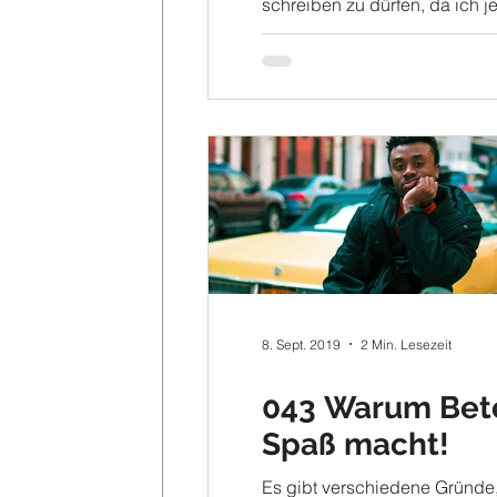
schreiben zu dürfen, da ich jet
halbes Jahr keinen Blog mehr 
habe. Heute...
8. Sept. 2019
2 Min. Lesezeit
043 Warum Bet
Spaß macht!
Es gibt verschiedene Gründe