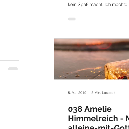
kein Spaß macht. Ich möchte 
Aufzählen: 1. Gebet macht kei
5. Mai 2019
5 Min. Lesezeit
038 Amelie
Himmelreich - 
alleine-mit-Got