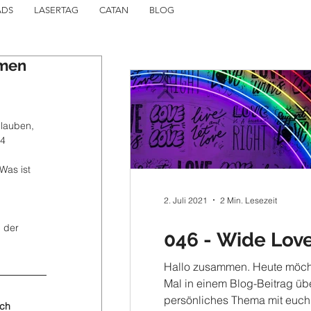
ADS
LASERTAG
CATAN
BLOG
mmen
glauben, 
14
as ist 
 
2. Juli 2021
2 Min. Lesezeit
 der 
046 - Wide Love
Hallo zusammen. Heute möcht
Mal in einem Blog-Beitrag übe
persönliches Thema mit euch
ch 