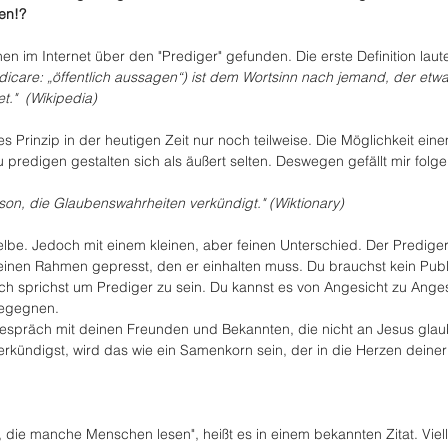
ren!?
nen im Internet über den "Prediger" gefunden. Die erste Definition laute
edicare: „öffentlich aussagen“) ist dem Wortsinn nach jemand, der etwa
."  (Wikipedia)
ses Prinzip in der heutigen Zeit nur noch teilweise. Die Möglichkeit ein
predigen gestalten sich als äußert selten. Deswegen gefällt mir folg
rson, die Glaubenswahrheiten verkündigt." (Wiktionary)
be. Jedoch mit einem kleinen, aber feinen Unterschied. Der Prediger 
in einen Rahmen gepresst, den er einhalten muss. Du brauchst kein Pub
ich sprichst um Prediger zu sein. Du kannst es von Angesicht zu Anges
begegnen.
spräch mit deinen Freunden und Bekannten, die nicht an Jesus glau
rkündigst, wird das wie ein Samenkorn sein, der in die Herzen deiner
l, die manche Menschen lesen", heißt es in einem bekannten Zitat. Vielle