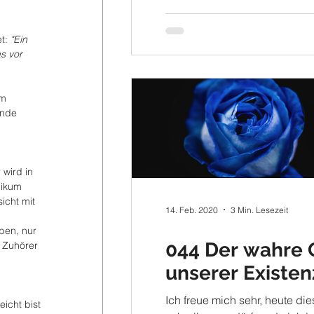
Besonders meine...
t: 
"Ein 
s vor 
em 
ende 
wird in 
likum 
icht mit 
14. Feb. 2020
3 Min. Lesezeit
ben, nur 
044 Der wahre 
 Zuhörer 
unserer Existen
Ich freue mich sehr, heute di
icht bist 