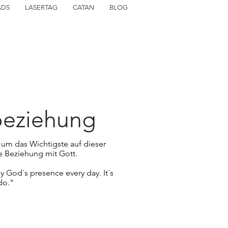
ADS
LASERTAG
CATAN
BLOG
eziehung
 um das Wichtigste auf dieser
e Beziehung mit Gott.
oy God´s presence every day. It´s
do."