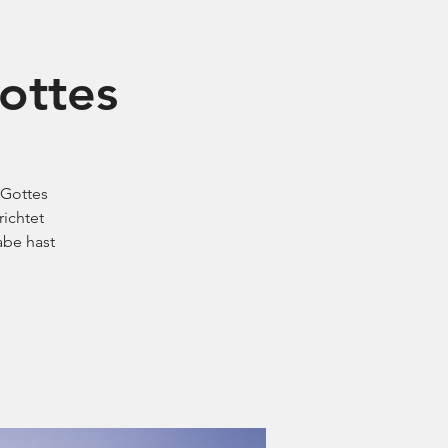
ADS
LASERTAG
CATAN
BLOG
ottes
 Gottes
richtet
abe hast