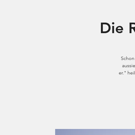
Die 
Schon 
aussie
er." he