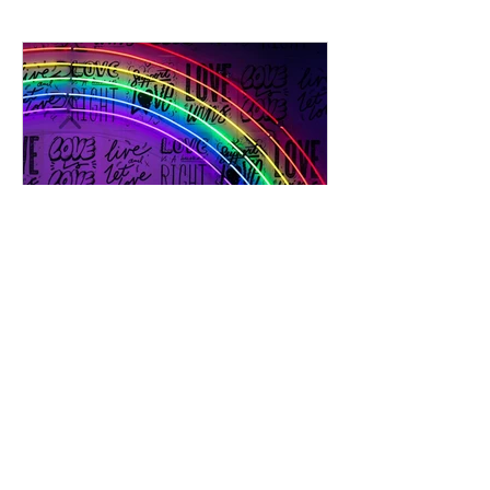
2. Juli 2021
2 Min. Lesezeit
046 - Wide Love 💕
Hallo zusammen. Heute möchte ich
das erste Mal in einem Blog-Beitrag
über ein sehr persönliches Thema mit
euch sprechen. Besonders meine...